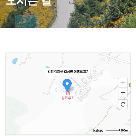
오시는 길
인천 강화군 길상면 장흥로 217
100m