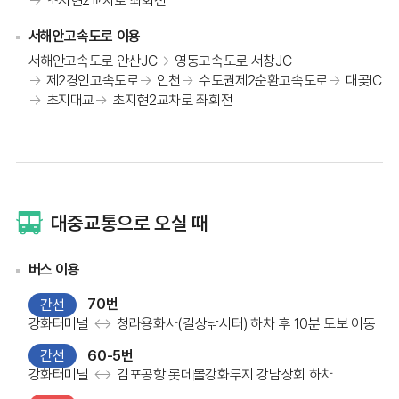
초지현2교차로 좌회전
서해안고속도로 이용
서해안고속도로 안산JC
영동고속도로 서창JC
제2경인고속도로
인천
수도권제2순환고속도로
대곶IC
초지대교
초지현2교차로 좌회전
대중교통으로 오실 때
버스 이용
70번
간선
강화터미널
↔
청라
용화사(길상낚시터) 하차 후 10분 도보 이동
60-5번
간선
강화터미널
↔
김포공항 롯데몰
강화루지 강남상회 하차