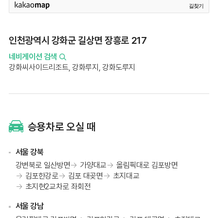
길찾기
인천광역시 강화군 길상면 장흥로 217
네비게이션 검색
강화씨사이드리조트, 강화루지, 강화도루지
승용차로 오실 때
서울 강북
강변북로 일산방면
가양대교
올림픽대로 김포방면
김포한강로
김포 대곶면
초지대교
초지현2교차로 좌회전
서울 강남